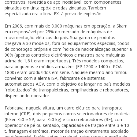
corrosivos, revestida de aço inoxidável, com componentes
pintados em tinta epóxi e rodas zincadas. Também
especializada era a linha EX, à prova de explosão.
Em 2006, com mais de 8.000 máquinas em operação, a Skam
era responsável por 25% do mercado de máquinas de
movimentação elétricas do país. Sua gama de produtos
chegava a 30 modelos, fora os equipamentos especiais, todos
de concepção própria e com índice de nacionalização superior a
90% (apenas controles eletrônicos e mastros para máquinas
acima de 1,6 t eram importados). Três modelos compactos,
para pequenos e médios armazéns (EP 1200 e 1400 e POA
1800) eram produzidos em série. Naquele mesmo ano firmou
convênio com a alemã ISA, fabricante de sistemas
automatizados AGV, com o objetivo de lançar no país modelos
“robotizados” de transpaleteiras, empilhadeiras e rebocadores,
dispensando operador.
Fabricava, naquela altura, um carro elétrico para transporte
interno (CRE), dois pequenos carros selecionadores de material
(Piker 750 e SP, para 750 kg) e cinco rebocadores (RE), com
operador de pé ou sentado, capacidade de tração entre 3 e 10
t, frenagem eletrônica, motor de tração diretamente acoplado
ao diferencial, faróis, setas, luz de ré, retrovisores e opção de