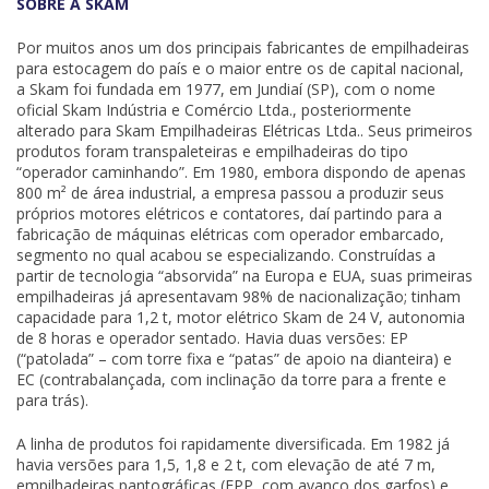
SOBRE A SKAM
Por muitos anos um dos principais fabricantes de empilhadeiras
para estocagem do país e o maior entre os de capital nacional,
a Skam foi fundada em 1977, em Jundiaí (SP), com o nome
oficial Skam Indústria e Comércio Ltda., posteriormente
alterado para Skam Empilhadeiras Elétricas Ltda.. Seus primeiros
produtos foram transpaleteiras e empilhadeiras do tipo
“operador caminhando”. Em 1980, embora dispondo de apenas
800 m² de área industrial, a empresa passou a produzir seus
próprios motores elétricos e contatores, daí partindo para a
fabricação de máquinas elétricas com operador embarcado,
segmento no qual acabou se especializando. Construídas a
partir de tecnologia “absorvida” na Europa e EUA, suas primeiras
empilhadeiras já apresentavam 98% de nacionalização; tinham
capacidade para 1,2 t, motor elétrico Skam de 24 V, autonomia
de 8 horas e operador sentado. Havia duas versões: EP
(“patolada” – com torre fixa e “patas” de apoio na dianteira) e
EC (contrabalançada, com inclinação da torre para a frente e
para trás).
A linha de produtos foi rapidamente diversificada. Em 1982 já
havia versões para 1,5, 1,8 e 2 t, com elevação de até 7 m,
empilhadeiras pantográficas (EPP, com avanço dos garfos) e