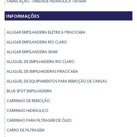
FABRICAÇÃO - UNIDADE HIDRAULICA 700 BAR
PEÇAS PARA EMPILHADEIRA - BLUE SPOT - FAROL ANTICOLISAO PARA
INFORMAÇÕES
EMPILHADEIRAS - 24 36 48VDC
PEÇAS PARA EMPILHADEIRA - GAIOLA PARA EMPILHADEIRA NR
ALUGAR EMPILHADEIRA ELÉTRICA PIRACICABA
PEÇAS PARA EMPILHADEIRA - KIT DIREÇÃO ELÉTRICA EMPILHADEIRA
ALUGAR EMPILHADEIRA RIO CLARO
PEÇAS PARA EMPILHADEIRA - PEÇAS PARA EMPILHADEIRA DAEWOO
ALUGAR EMPILHADEIRA SKAM
REMOÇÃO - GUINCHO INDUSTRIAL ELÉTRICO
ALUGUEL DE EMPILHADEIRA RIO CLARO
REMOÇÃO - REMOÇÃO DE MÁQUINAS E EQUIPAMENTOS
ALUGUEL DE EMPILHADEIRAS PIRACICABA
REMOÇÃO - SKIDDING SYSTEM
ALUGUEL DE EQUIPAMENTOS PARA REMOÇÃO DE CARGAS
REMOÇÃO - TARTARUGA DE REMOÇAO
BLUE SPOT EMPILHADEIRA
REMOÇÃO - TARTARUGA ELÉTRICA HIDRÁULICA PARA CAPACIDADES DE
ATÉ 200TON
CARRINHO DE REMOÇÃO
REMOÇÃO - TARTARUGA HIDRÁULICA DE 30 A 60 TON
CARRINHO HIDRÁULICO
REMOÇÃO - TRANSPORTADOR DE MOTOR 35 TONELADAS
CARRINHO PARA FILTRAGEM DE ÓLEO
CARRO DE FILTRAGEM