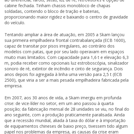
cabine fechada. Tinham chassis monobloco de chapas
soldadas, contendo o bloco de tração e baterias,
proporcionando maior rigidez e baixando o centro de gravidade
do veículo.
Tentando ampliar a área de atuação, em 2005 a Skam lançou
sua primeira empilhadeira frontal contrabalançada (ECB 1600),
capaz de transitar por pisos irregulares, ao contrário dos
modelos com patas, que por seu lado operavam em espaços
muito mais limitados. Com capacidade para 1,6 t e elevação 6,3
m, podia receber como opcionais luz estroboscópia, sinalizador
sonoro de ré, extintor de incêndio e cinto de segurança. Dois
anos depois foi agregada à linha uma versão para 2,5 t (ECB
2500), que viria a ser a mais pesada empilhadeira fabricada pela
empresa.
Em 2007, aos 30 anos de vida, a Skam imergiu em profunda
crise: de vice-líder no setor, em um ano passou à quarta
posição; da fabricação mensal de 28 unidades se viu, no final do
ano seguinte, com a produção praticamente paralisada. Ainda
que a recessão mundial, aliada à taxa do dólar e à importação
de equipamentos chineses de baixo preço, tivessem tido algum
papel nos problemas da empresa, as causas da crise eram