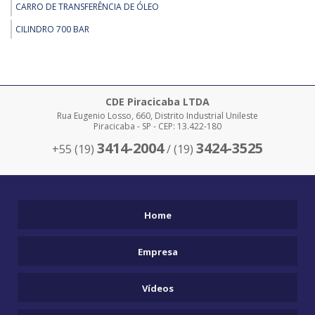
CARRO DE TRANSFERÊNCIA DE ÓLEO
CILINDRO 700 BAR
CILINDRO 700 BAR
CLAMP PARA ISOPOR
COMANDO 700 BAR
CDE Piracicaba LTDA
Rua Eugenio Losso, 660, Distrito Industrial Unileste
COMPRAR EMPILHADEIRA SKAM
Piracicaba - SP - CEP: 13.422-180
COMPRAR MACACOS PARA REMOÇÃO
3414-2004
3424-3525
+55 (19)
/ (19)
COMPRAR PÓRTICOS
DESLOCADOR DE CARGAS SOBRE TRILHOS EDC TRILHOS
EDC BARRETO
Home
EMPILHADEIRA CLAMP
Empresa
EMPILHADEIRA DE CONTROLE REMOTO
EMPILHADEIRA ELÉTRICA PIRACICABA
Vídeos
EMPILHADEIRA ESPECIAL