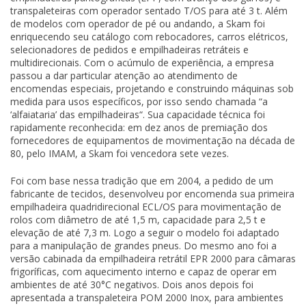
transpaleteiras com operador sentado T/OS para até 3 t. Além
de modelos com operador de pé ou andando, a Skam foi
enriquecendo seu catálogo com rebocadores, carros elétricos,
selecionadores de pedidos e empilhadeiras retráteis e
multidirecionais. Com o acúmulo de experiência, a empresa
passou a dar particular atenção ao atendimento de
encomendas especiais, projetando e construindo máquinas sob
medida para usos específicos, por isso sendo chamada “a
‘alfaiataria’ das empilhadeiras“. Sua capacidade técnica foi
rapidamente reconhecida: em dez anos de premiação dos
fornecedores de equipamentos de movimentação na década de
80, pelo IMAM, a Skam foi vencedora sete vezes.
Foi com base nessa tradição que em 2004, a pedido de um
fabricante de tecidos, desenvolveu por encomenda sua primeira
empilhadeira quadridirecional ECL/OS para movimentação de
rolos com diâmetro de até 1,5 m, capacidade para 2,5 t e
elevação de até 7,3 m. Logo a seguir o modelo foi adaptado
para a manipulação de grandes pneus. Do mesmo ano foi a
versão cabinada da empilhadeira retrátil EPR 2000 para câmaras
frigoríficas, com aquecimento interno e capaz de operar em
ambientes de até 30°C negativos. Dois anos depois foi
apresentada a transpaleteira POM 2000 Inox, para ambientes