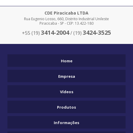
CLAMP PARA ISOPOR
COMANDO 700 BAR
CDE Piracicaba LTDA
Rua Eugenio Losso, 660, Distrito Industrial Unileste
COMPRAR EMPILHADEIRA SKAM
Piracicaba - SP - CEP: 13.422-180
COMPRAR MACACOS PARA REMOÇÃO
3414-2004
3424-3525
+55 (19)
/ (19)
COMPRAR PÓRTICOS
DESLOCADOR DE CARGAS SOBRE TRILHOS EDC TRILHOS
EDC BARRETO
Home
EMPILHADEIRA CLAMP
Empresa
EMPILHADEIRA DE CONTROLE REMOTO
EMPILHADEIRA ELÉTRICA PIRACICABA
Vídeos
EMPILHADEIRA ESPECIAL
EMPILHADEIRA HIDRÁULICA
Produtos
EMPILHADEIRA HIDROSTÁTICA
Informações
EMPILHADEIRA RETRATIL SKAM