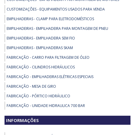
CUSTOMIZAÇÕES - EQUIPAMENTOS USADOS PARA VENDA
EMPILHADEIRAS - CLAMP PARA ELETRODOMÉSTICOS
EMPILHADEIRAS - EMPILHADEIRA PARA MONTAGEM DE PNEU
EMPILHADEIRAS - EMPILHADEIRA SEM FIO
EMPILHADEIRAS - EMPILHADEIRAS SKAM
FABRICAÇÃO - CARRO PARA FILTRAGEM DE ÓLEO
FABRICAÇÃO - CILINDROS HIDRÁULICOS
FABRICAÇÃO - EMPILHADEIRAS ELÉTRICAS ESPECIAIS
FABRICAÇÃO - MESA DE GIRO
FABRICAÇÃO - PÓRTICO HIDRÁULICO
FABRICAÇÃO - UNIDADE HIDRAULICA 700 BAR
PEÇAS PARA EMPILHADEIRA - BLUE SPOT - FAROL ANTICOLISAO PARA
INFORMAÇÕES
EMPILHADEIRAS - 24 36 48VDC
PEÇAS PARA EMPILHADEIRA - GAIOLA PARA EMPILHADEIRA NR