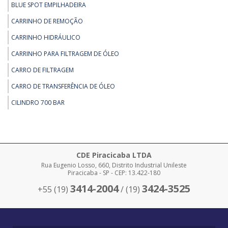
BLUE SPOT EMPILHADEIRA
REMOÇÃO - TARTARUGA ELÉTRICA HIDRÁULICA PARA CAPACIDADES DE
ATÉ 200TON
CARRINHO DE REMOÇÃO
REMOÇÃO - TARTARUGA HIDRÁULICA DE 30 A 60 TON
CARRINHO HIDRÁULICO
REMOÇÃO - TRANSPORTADOR DE MOTOR 35 TONELADAS
CARRINHO PARA FILTRAGEM DE ÓLEO
CARRO DE FILTRAGEM
CARRO DE TRANSFERÊNCIA DE ÓLEO
CILINDRO 700 BAR
CILINDRO 700 BAR
CLAMP PARA ISOPOR
COMANDO 700 BAR
CDE Piracicaba LTDA
Rua Eugenio Losso, 660, Distrito Industrial Unileste
COMPRAR EMPILHADEIRA SKAM
Piracicaba - SP - CEP: 13.422-180
COMPRAR MACACOS PARA REMOÇÃO
3414-2004
3424-3525
+55 (19)
/ (19)
COMPRAR PÓRTICOS
DESLOCADOR DE CARGAS SOBRE TRILHOS EDC TRILHOS