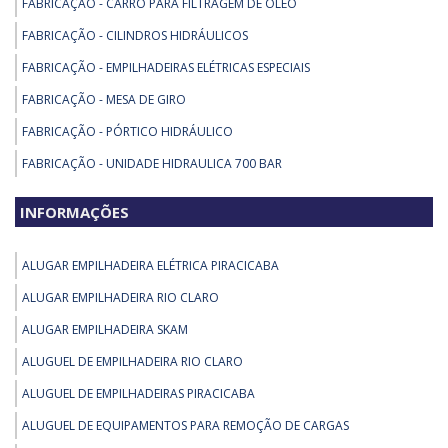
FABRICAÇÃO - CARRO PARA FILTRAGEM DE ÓLEO
FABRICAÇÃO - CILINDROS HIDRÁULICOS
FABRICAÇÃO - EMPILHADEIRAS ELÉTRICAS ESPECIAIS
FABRICAÇÃO - MESA DE GIRO
FABRICAÇÃO - PÓRTICO HIDRÁULICO
FABRICAÇÃO - UNIDADE HIDRAULICA 700 BAR
PEÇAS PARA EMPILHADEIRA - BLUE SPOT - FAROL ANTICOLISAO PARA
INFORMAÇÕES
EMPILHADEIRAS - 24 36 48VDC
PEÇAS PARA EMPILHADEIRA - GAIOLA PARA EMPILHADEIRA NR
ALUGAR EMPILHADEIRA ELÉTRICA PIRACICABA
PEÇAS PARA EMPILHADEIRA - KIT DIREÇÃO ELÉTRICA EMPILHADEIRA
ALUGAR EMPILHADEIRA RIO CLARO
PEÇAS PARA EMPILHADEIRA - PEÇAS PARA EMPILHADEIRA DAEWOO
ALUGAR EMPILHADEIRA SKAM
REMOÇÃO - GUINCHO INDUSTRIAL ELÉTRICO
ALUGUEL DE EMPILHADEIRA RIO CLARO
REMOÇÃO - REMOÇÃO DE MÁQUINAS E EQUIPAMENTOS
ALUGUEL DE EMPILHADEIRAS PIRACICABA
REMOÇÃO - SKIDDING SYSTEM
ALUGUEL DE EQUIPAMENTOS PARA REMOÇÃO DE CARGAS
REMOÇÃO - TARTARUGA DE REMOÇAO