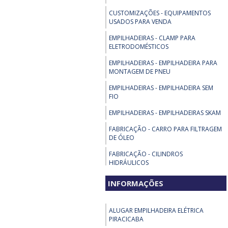
CUSTOMIZAÇÕES - EQUIPAMENTOS
USADOS PARA VENDA
EMPILHADEIRAS - CLAMP PARA
ELETRODOMÉSTICOS
EMPILHADEIRAS - EMPILHADEIRA PARA
MONTAGEM DE PNEU
EMPILHADEIRAS - EMPILHADEIRA SEM
FIO
EMPILHADEIRAS - EMPILHADEIRAS SKAM
FABRICAÇÃO - CARRO PARA FILTRAGEM
DE ÓLEO
FABRICAÇÃO - CILINDROS
HIDRÁULICOS
FABRICAÇÃO - EMPILHADEIRAS
INFORMAÇÕES
ELÉTRICAS ESPECIAIS
FABRICAÇÃO - MESA DE GIRO
ALUGAR EMPILHADEIRA ELÉTRICA
PIRACICABA
FABRICAÇÃO - PÓRTICO HIDRÁULICO