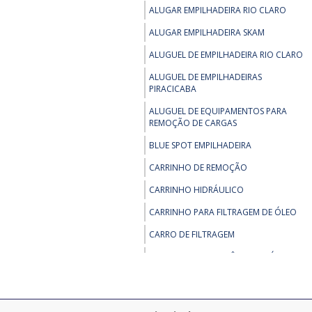
ALUGAR EMPILHADEIRA RIO CLARO
FABRICAÇÃO - UNIDADE HIDRAULICA
700 BAR
ALUGAR EMPILHADEIRA SKAM
PEÇAS PARA EMPILHADEIRA - BLUE SPOT
ALUGUEL DE EMPILHADEIRA RIO CLARO
- FAROL ANTICOLISAO PARA
EMPILHADEIRAS - 24 36 48VDC
ALUGUEL DE EMPILHADEIRAS
PIRACICABA
PEÇAS PARA EMPILHADEIRA - GAIOLA
PARA EMPILHADEIRA NR
ALUGUEL DE EQUIPAMENTOS PARA
REMOÇÃO DE CARGAS
PEÇAS PARA EMPILHADEIRA - KIT
DIREÇÃO ELÉTRICA EMPILHADEIRA
BLUE SPOT EMPILHADEIRA
PEÇAS PARA EMPILHADEIRA - PEÇAS
CARRINHO DE REMOÇÃO
PARA EMPILHADEIRA DAEWOO
CARRINHO HIDRÁULICO
REMOÇÃO - GUINCHO INDUSTRIAL
ELÉTRICO
CARRINHO PARA FILTRAGEM DE ÓLEO
REMOÇÃO - REMOÇÃO DE MÁQUINAS E
CARRO DE FILTRAGEM
EQUIPAMENTOS
CARRO DE TRANSFERÊNCIA DE ÓLEO
REMOÇÃO - SKIDDING SYSTEM
CILINDRO 700 BAR
REMOÇÃO - TARTARUGA DE REMOÇAO
CILINDRO 700 BAR
REMOÇÃO - TARTARUGA ELÉTRICA