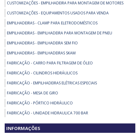
CUSTOMIZAÇÕES - EMPILHADEIRA PARA MONTAGEM DE MOTORES
CUSTOMIZAÇÕES - EQUIPAMENTOS USADOS PARA VENDA
EMPILHADEIRAS - CLAMP PARA ELETRODOMÉSTICOS
EMPILHADEIRAS - EMPILHADEIRA PARA MONTAGEM DE PNEU
EMPILHADEIRAS - EMPILHADEIRA SEM FIO
EMPILHADEIRAS - EMPILHADEIRAS SKAM
FABRICAÇÃO - CARRO PARA FILTRAGEM DE ÓLEO
FABRICAÇÃO - CILINDROS HIDRÁULICOS
FABRICAÇÃO - EMPILHADEIRAS ELÉTRICAS ESPECIAIS
FABRICAÇÃO - MESA DE GIRO
FABRICAÇÃO - PÓRTICO HIDRÁULICO
FABRICAÇÃO - UNIDADE HIDRAULICA 700 BAR
PEÇAS PARA EMPILHADEIRA - BLUE SPOT - FAROL ANTICOLISAO PARA
INFORMAÇÕES
EMPILHADEIRAS - 24 36 48VDC
PEÇAS PARA EMPILHADEIRA - GAIOLA PARA EMPILHADEIRA NR