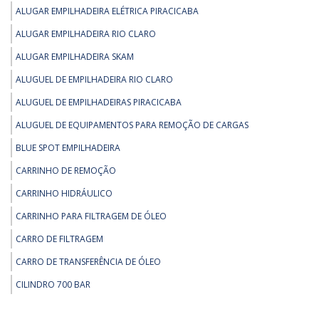
ALUGAR EMPILHADEIRA ELÉTRICA PIRACICABA
PEÇAS PARA EMPILHADEIRA - KIT DIREÇÃO ELÉTRICA EMPILHADEIRA
ALUGAR EMPILHADEIRA RIO CLARO
PEÇAS PARA EMPILHADEIRA - PEÇAS PARA EMPILHADEIRA DAEWOO
ALUGAR EMPILHADEIRA SKAM
REMOÇÃO - GUINCHO INDUSTRIAL ELÉTRICO
ALUGUEL DE EMPILHADEIRA RIO CLARO
REMOÇÃO - REMOÇÃO DE MÁQUINAS E EQUIPAMENTOS
ALUGUEL DE EMPILHADEIRAS PIRACICABA
REMOÇÃO - SKIDDING SYSTEM
ALUGUEL DE EQUIPAMENTOS PARA REMOÇÃO DE CARGAS
REMOÇÃO - TARTARUGA DE REMOÇAO
BLUE SPOT EMPILHADEIRA
REMOÇÃO - TARTARUGA ELÉTRICA HIDRÁULICA PARA CAPACIDADES DE
ATÉ 200TON
CARRINHO DE REMOÇÃO
REMOÇÃO - TARTARUGA HIDRÁULICA DE 30 A 60 TON
CARRINHO HIDRÁULICO
REMOÇÃO - TRANSPORTADOR DE MOTOR 35 TONELADAS
CARRINHO PARA FILTRAGEM DE ÓLEO
CARRO DE FILTRAGEM
CARRO DE TRANSFERÊNCIA DE ÓLEO
CILINDRO 700 BAR
CILINDRO 700 BAR