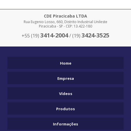
CLAMP PARA ISOPOR
COMANDO 700 BAR
CDE Piracicaba LTDA
Rua Eugenio Losso, 660, Distrito Industrial Unileste
COMPRAR EMPILHADEIRA SKAM
Piracicaba - SP - CEP: 13.422-180
COMPRAR MACACOS PARA REMOÇÃO
3414-2004
3424-3525
+55 (19)
/ (19)
COMPRAR PÓRTICOS
DESLOCADOR DE CARGAS SOBRE TRILHOS EDC TRILHOS
EDC BARRETO
Home
EMPILHADEIRA CLAMP
Empresa
EMPILHADEIRA DE CONTROLE REMOTO
EMPILHADEIRA ELÉTRICA PIRACICABA
Vídeos
EMPILHADEIRA ESPECIAL
EMPILHADEIRA HIDRÁULICA
Produtos
EMPILHADEIRA HIDROSTÁTICA
Informações
EMPILHADEIRA RETRATIL SKAM