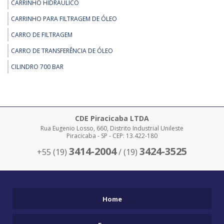
REMOÇÃO - TARTARUGA HIDRÁULICA DE 30 A 60 TON
CARRINHO HIDRÁULICO
REMOÇÃO - TRANSPORTADOR DE MOTOR 35 TONELADAS
CARRINHO PARA FILTRAGEM DE ÓLEO
CARRO DE FILTRAGEM
CARRO DE TRANSFERÊNCIA DE ÓLEO
CILINDRO 700 BAR
CILINDRO 700 BAR
CLAMP PARA ISOPOR
COMANDO 700 BAR
CDE Piracicaba LTDA
Rua Eugenio Losso, 660, Distrito Industrial Unileste
COMPRAR EMPILHADEIRA SKAM
Piracicaba - SP - CEP: 13.422-180
COMPRAR MACACOS PARA REMOÇÃO
3414-2004
3424-3525
+55 (19)
/ (19)
COMPRAR PÓRTICOS
DESLOCADOR DE CARGAS SOBRE TRILHOS EDC TRILHOS
EDC BARRETO
Home
EMPILHADEIRA CLAMP