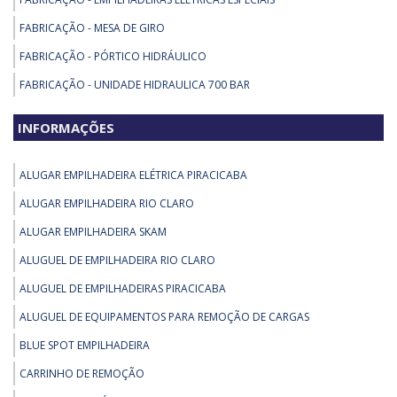
FABRICAÇÃO - MESA DE GIRO
FABRICAÇÃO - PÓRTICO HIDRÁULICO
FABRICAÇÃO - UNIDADE HIDRAULICA 700 BAR
PEÇAS PARA EMPILHADEIRA - BLUE SPOT - FAROL ANTICOLISAO PARA
INFORMAÇÕES
EMPILHADEIRAS - 24 36 48VDC
PEÇAS PARA EMPILHADEIRA - GAIOLA PARA EMPILHADEIRA NR
ALUGAR EMPILHADEIRA ELÉTRICA PIRACICABA
PEÇAS PARA EMPILHADEIRA - KIT DIREÇÃO ELÉTRICA EMPILHADEIRA
ALUGAR EMPILHADEIRA RIO CLARO
PEÇAS PARA EMPILHADEIRA - PEÇAS PARA EMPILHADEIRA DAEWOO
ALUGAR EMPILHADEIRA SKAM
REMOÇÃO - GUINCHO INDUSTRIAL ELÉTRICO
ALUGUEL DE EMPILHADEIRA RIO CLARO
REMOÇÃO - REMOÇÃO DE MÁQUINAS E EQUIPAMENTOS
ALUGUEL DE EMPILHADEIRAS PIRACICABA
REMOÇÃO - SKIDDING SYSTEM
ALUGUEL DE EQUIPAMENTOS PARA REMOÇÃO DE CARGAS
REMOÇÃO - TARTARUGA DE REMOÇAO
BLUE SPOT EMPILHADEIRA
REMOÇÃO - TARTARUGA ELÉTRICA HIDRÁULICA PARA CAPACIDADES DE
ATÉ 200TON
CARRINHO DE REMOÇÃO