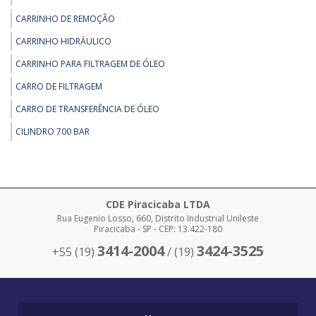
REMOÇÃO - TARTARUGA ELÉTRICA HIDRÁULICA PARA CAPACIDADES DE
ATÉ 200TON
CARRINHO DE REMOÇÃO
REMOÇÃO - TARTARUGA HIDRÁULICA DE 30 A 60 TON
CARRINHO HIDRÁULICO
REMOÇÃO - TRANSPORTADOR DE MOTOR 35 TONELADAS
CARRINHO PARA FILTRAGEM DE ÓLEO
CARRO DE FILTRAGEM
CARRO DE TRANSFERÊNCIA DE ÓLEO
CILINDRO 700 BAR
CILINDRO 700 BAR
CLAMP PARA ISOPOR
COMANDO 700 BAR
CDE Piracicaba LTDA
Rua Eugenio Losso, 660, Distrito Industrial Unileste
COMPRAR EMPILHADEIRA SKAM
Piracicaba - SP - CEP: 13.422-180
COMPRAR MACACOS PARA REMOÇÃO
3414-2004
3424-3525
+55 (19)
/ (19)
COMPRAR PÓRTICOS
DESLOCADOR DE CARGAS SOBRE TRILHOS EDC TRILHOS
EDC BARRETO