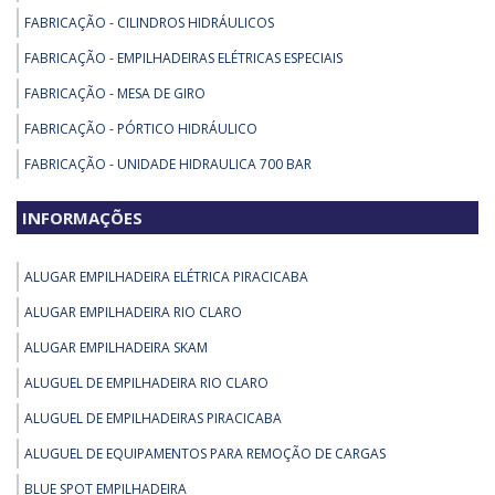
FABRICAÇÃO - CILINDROS HIDRÁULICOS
FABRICAÇÃO - EMPILHADEIRAS ELÉTRICAS ESPECIAIS
FABRICAÇÃO - MESA DE GIRO
FABRICAÇÃO - PÓRTICO HIDRÁULICO
FABRICAÇÃO - UNIDADE HIDRAULICA 700 BAR
PEÇAS PARA EMPILHADEIRA - BLUE SPOT - FAROL ANTICOLISAO PARA
INFORMAÇÕES
EMPILHADEIRAS - 24 36 48VDC
PEÇAS PARA EMPILHADEIRA - GAIOLA PARA EMPILHADEIRA NR
ALUGAR EMPILHADEIRA ELÉTRICA PIRACICABA
PEÇAS PARA EMPILHADEIRA - KIT DIREÇÃO ELÉTRICA EMPILHADEIRA
ALUGAR EMPILHADEIRA RIO CLARO
PEÇAS PARA EMPILHADEIRA - PEÇAS PARA EMPILHADEIRA DAEWOO
ALUGAR EMPILHADEIRA SKAM
REMOÇÃO - GUINCHO INDUSTRIAL ELÉTRICO
ALUGUEL DE EMPILHADEIRA RIO CLARO
REMOÇÃO - REMOÇÃO DE MÁQUINAS E EQUIPAMENTOS
ALUGUEL DE EMPILHADEIRAS PIRACICABA
REMOÇÃO - SKIDDING SYSTEM
ALUGUEL DE EQUIPAMENTOS PARA REMOÇÃO DE CARGAS
REMOÇÃO - TARTARUGA DE REMOÇAO
BLUE SPOT EMPILHADEIRA